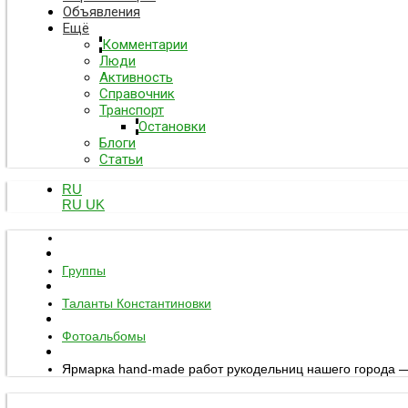
Объявления
Ещё
Комментарии
Люди
Активность
Справочник
Транспорт
Остановки
Блоги
Статьи
RU
RU
UK
Группы
Таланты Константиновки
Фотоальбомы
Ярмарка hand-made работ рукодельниц нашего города —