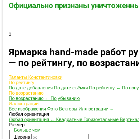
Официально признаны уничтоженны
0
Ярмарка hand-made работ р
— по рейтингу, по возраста
Таланты Константиновки
По рейтингу
По дате добавления
По дате съёмки
По рейтингу
←
По поп
По возрастанию
По возрастанию
←
По убыванию
Иллюстрации
Все изображения
Фото
Векторы
Иллюстрации
←
Любая ориентация
Любая ориентация
←
Квадратные
Горизонтальные
Вертика
Размер
Больше чем
Ширина