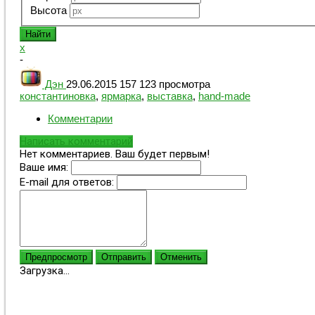
Высота
x
-
Дэн
29.06.2015
157 123 просмотра
константиновка
,
ярмарка
,
выставка
,
hand-made
Комментарии
Написать комментарий
Нет комментариев. Ваш будет первым!
Ваше имя:
E-mail для ответов:
Предпросмотр
Отправить
Отменить
Загрузка...