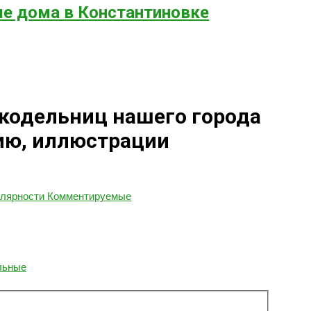
е дома в Константиновке
укодельниц нашего города
нию, иллюстрации
улярности
Комментируемые
льные