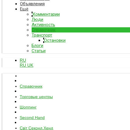
Объявления
Ещё
Комментарии
Люди
Активность
Справочник
Транспорт
Остановки
Блоги
Статьи
RU
RU
UK
Справочник
Торговые центры
Шоппинг
Second Hand
Світ Секонд Хенд