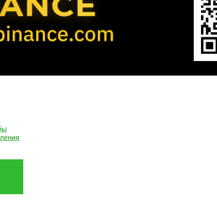
бы
вления