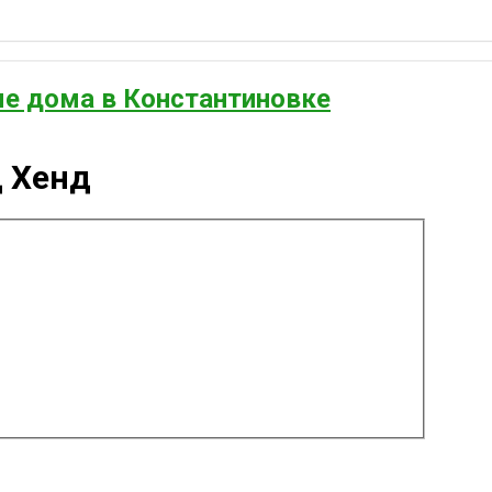
е дома в Константиновке
д Хенд