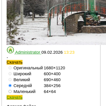
Administrator
09.02.2026
13:23
-
Скачать
Оригинальный
1680×1120
Широкий
600×400
Великий
690×460
Середній
384×256
Маленький
64×64
Скачать