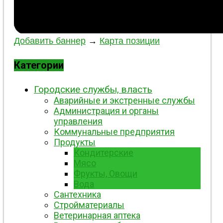
Добавить баннер
→
Карта позиции
Категории
Городские службы, власть
Аварийные и экстренные службы
Администрация и органы
управления
Коммунальные предприятия
Продукты
Кондитерские
Мясо
Фрукты, Овощи
Вода
Сантехника
Стройматериалы
Ветеринарная аптека