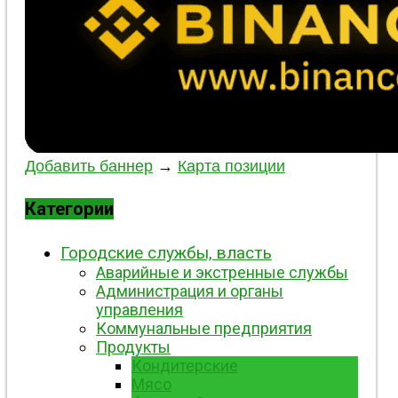
Добавить баннер
→
Карта позиции
Категории
Городские службы, власть
Аварийные и экстренные службы
Администрация и органы
управления
Коммунальные предприятия
Продукты
Кондитерские
Мясо