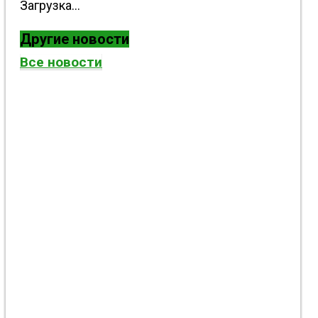
Загрузка...
Другие новости
Все новости
Бадминтонисты Константиновской общины
одержали победы на турнире ко Дню
молодежи Украины в Киеве