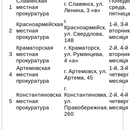
Славянская
Понеде
г. Славянск, ул.
1
местная
среда,
Ленина, 3 «в»
прокуратура
пятниц
г.
Красноармейская
1-й, 3-й
Красноармейск,
2
местная
вторник
ул. Свердлова,
прокуратура
месяця
148
Краматорская
г. Краматорск,
2-й, 4-й
3
местная
ул. Румянцева,
вторник
прокуратура
4 «а»
месяця
Артемовская
1-й, 3-й
г. Артемовск, ул.
4
местная
четверг
Артема, 45
прокуратура
месяця
г.
Константиновска
Константиновка,
2-й, 4-й
5
местная
ул.
четверг
прокуратура
Правобережная,
месяця
260