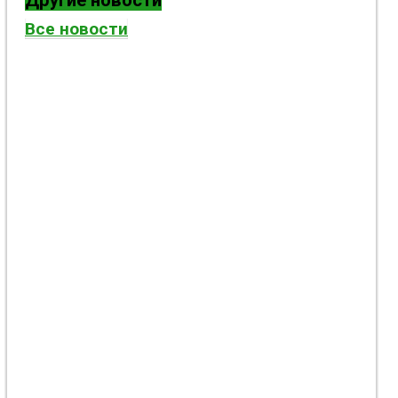
Другие новости
Все новости
Бадминтонисты Константиновской общины
одержали победы на турнире ко Дню
молодежи Украины в Киеве