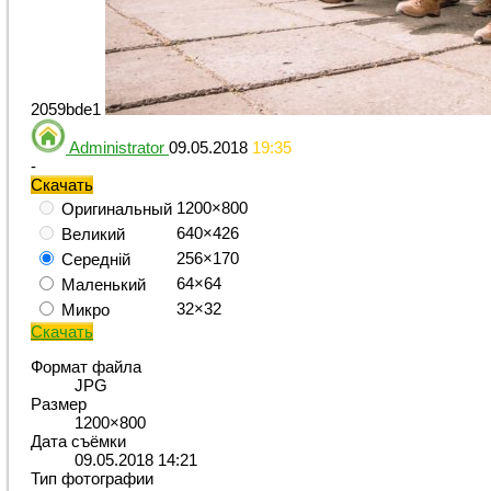
2059bde1
Administrator
09.05.2018
19:35
-
Скачать
1200×800
Оригинальный
640×426
Великий
256×170
Середній
64×64
Маленький
32×32
Микро
Скачать
Формат файла
JPG
Размер
1200×800
Дата съёмки
09.05.2018
14:21
Тип фотографии