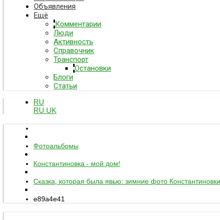
Объявления
Ещё
Комментарии
Люди
Активность
Справочник
Транспорт
Остановки
Блоги
Статьи
RU
RU
UK
Фотоальбомы
Константиновка - мой дом!
Сказка, которая была явью: зимние фото Константиновк
e89a4e41