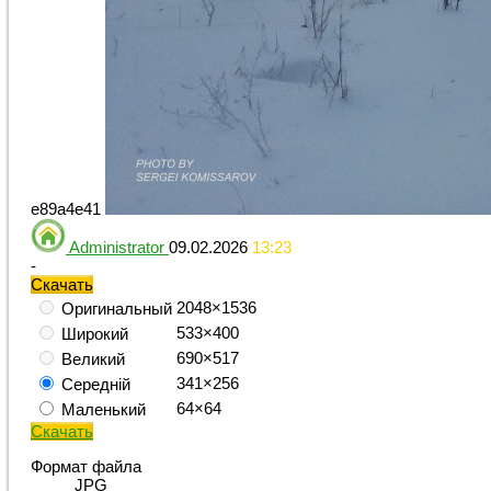
e89a4e41
Administrator
09.02.2026
13:23
-
Скачать
2048×1536
Оригинальный
533×400
Широкий
690×517
Великий
341×256
Середній
64×64
Маленький
Скачать
Формат файла
JPG