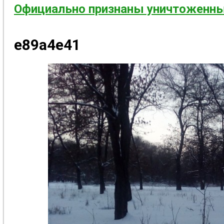
Официально признаны уничтоженны
e89a4e41