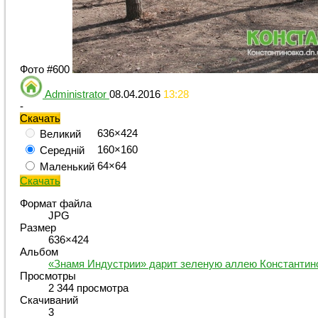
Фото #600
Administrator
08.04.2016
13:28
-
Скачать
636×424
Великий
160×160
Середній
64×64
Маленький
Скачать
Формат файла
JPG
Размер
636×424
Альбом
«Знамя Индустрии» дарит зеленую аллею Константин
Просмотры
2 344 просмотра
Скачиваний
3