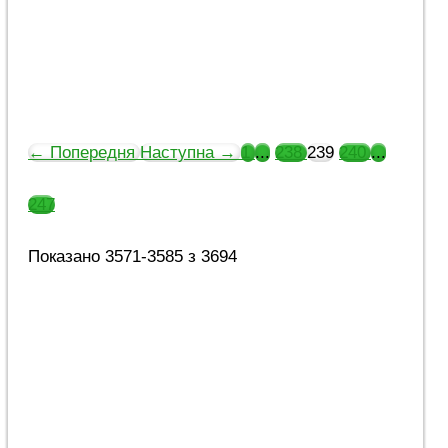
3 року тому
3 року тому
← Попередня
Наступна →
1
...
238
239
240
...
247
Показано 3571-3585 з 3694