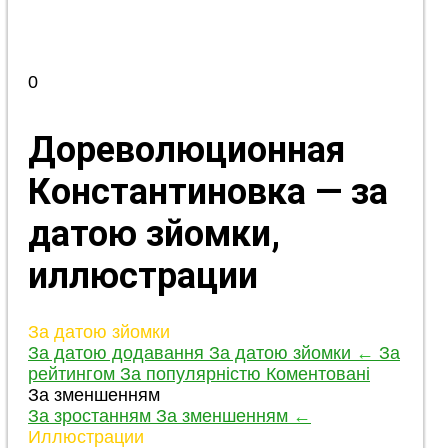
0
Дореволюционная
Константиновка — за
датою зйомки,
иллюстрации
За датою зйомки
За датою додавання
За датою зйомки
←
За
рейтингом
За популярністю
Коментовані
За зменшенням
За зростанням
За зменшенням
←
Иллюстрации