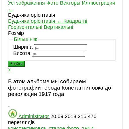
Усі зображення
Фото
Векторы
Иллюстрации
←
Будь-яка орієнтація
Будь-яка орієнтація
←
Квадратні
Горизонтальні
Вертикальні
Розмір
Більш ніж
Ширина
Висота
x
В этом альбоме мы собираем
фотографии города Константиновка до
революции 1917 года
-
Administrator
20.09.2018
215 470
переглядів
константиновка
,
старое фото
,
1917