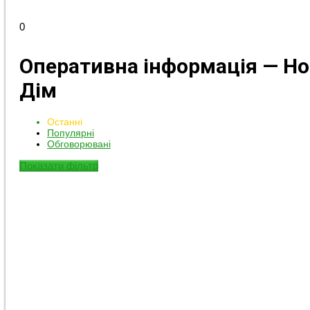
0
Оперативна інформація — Но
Дім
Останні
Популярні
Обговорювані
Показати фільтр