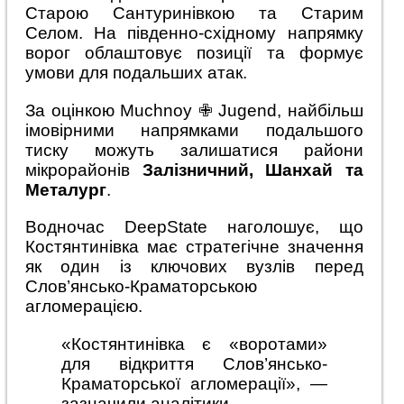
Старою Сантуринівкою та Старим
Селом. На південно-східному напрямку
ворог облаштовує позиції та формує
умови для подальших атак.
За оцінкою Muchnoy ✙ Jugend, найбільш
імовірними напрямками подальшого
тиску можуть залишатися райони
мікрорайонів
Залізничний, Шанхай та
Металург
.
Водночас DeepState наголошує, що
Костянтинівка має стратегічне значення
як один із ключових вузлів перед
Слов’янсько-Краматорською
агломерацією.
«Костянтинівка є «воротами»
для відкриття Слов’янсько-
Краматорської агломерації», —
зазначили аналітики.