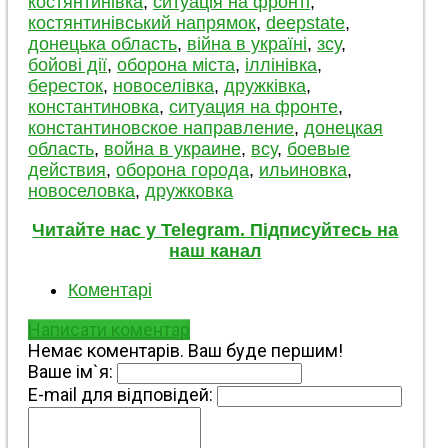
костянтинівка
,
ситуація на фронті
,
костянтинівський напрямок
,
deepstate
,
донецька область
,
війна в україні
,
зсу
,
бойові дії
,
оборона міста
,
іллінівка
,
бересток
,
новоселівка
,
дружківка
,
константиновка
,
ситуация на фронте
,
константиновское направление
,
донецкая
область
,
война в украине
,
всу
,
боевые
действия
,
оборона города
,
ильиновка
,
новоселовка
,
дружковка
Читайте нас у Telegram. Підписуйтесь на
наш канал
Коментарі
Написати коментар
Немає коментарів. Ваш буде першим!
Ваше ім`я:
E-mail для відповідей: