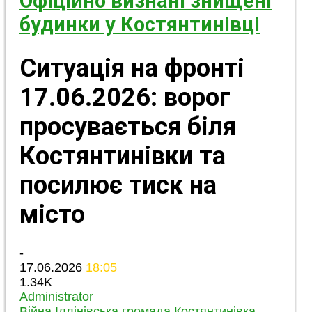
Офіційно визнані знищені
будинки у Костянтинівці
Ситуація на фронті
17.06.2026: ворог
просувається біля
Костянтинівки та
посилює тиск на
місто
-
17.06.2026
18:05
1.34K
Administrator
Війна
Іллінівська громада
Костянтинівка