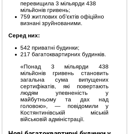
перевищила 3 мільярди 438
мільйонів гривень;
759 житлових об’єктів офіційно
визнані зруйнованими.
Серед них:
542 приватні будинки;
217 багатоквартирних будинків.
«Понад 3 мільярди 438
мільйонів гривень становить
загальна сума випущених
сертифікатів, які повертають
людям упевненість у
майбутньому та дах над
головою», — повідомили у
Костянтинівській міській
військовій адміністрації.
Нові багатоквартирні будинки у