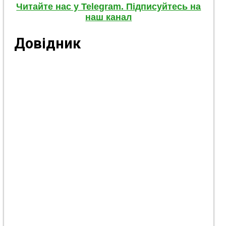
Читайте нас у Telegram. Підписуйтесь на
наш канал
Довідник
КП «Костянтинівське БТІ» (Бюро
технічної інвентаризації)
Винница, вул. Театральна, 14 - 315
Комунальне підприємство, яке веде
технічний облік та інвентаризацію
нерухомого майна (будинків, квартир,
приміщень) Костянтинівської громади.
Через військову агресію РФ тимчасово
перебуває в евакуації у м. Вінниця.
Приймає дистанційні звернення щодо