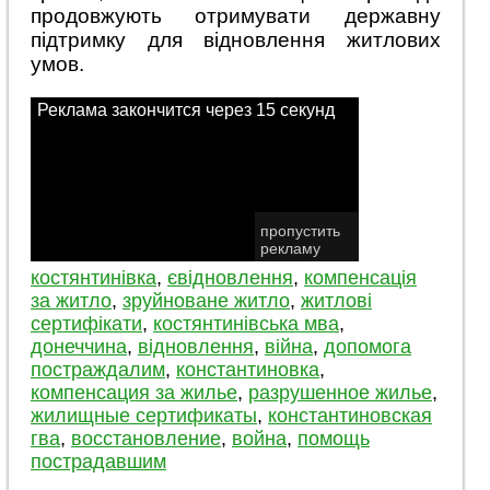
продовжують отримувати державну
підтримку для відновлення житлових
умов.
костянтинівка
,
євідновлення
,
компенсація
за житло
,
зруйноване житло
,
житлові
сертифікати
,
костянтинівська мва
,
донеччина
,
відновлення
,
війна
,
допомога
постраждалим
,
константиновка
,
компенсация за жилье
,
разрушенное жилье
,
жилищные сертификаты
,
константиновская
гва
,
восстановление
,
война
,
помощь
пострадавшим