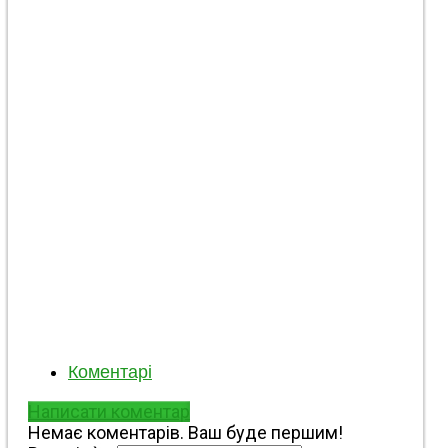
адміністрація (КМВА) є законним органом
виконавчої влади, створеним відповідно до
законодавства про воєнний стан для
управління Костянтинівською міською
територіальною громадою в умовах
збройної агресії Росії. Вона поєднує функції
цивільного управління з координацією
питань оборони та безпеки території.
0
Ні отзывов
Коментарі
Написати коментар
Немає коментарів. Ваш буде першим!