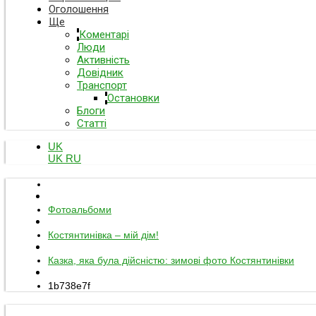
Оголошення
Ще
Коментарі
Люди
Активність
Довідник
Транспорт
Остановки
Блоги
Статті
UK
UK
RU
Фотоальбоми
Костянтинівка – мій дім!
Казка, яка була дійсністю: зимові фото Костянтинівки
1b738e7f