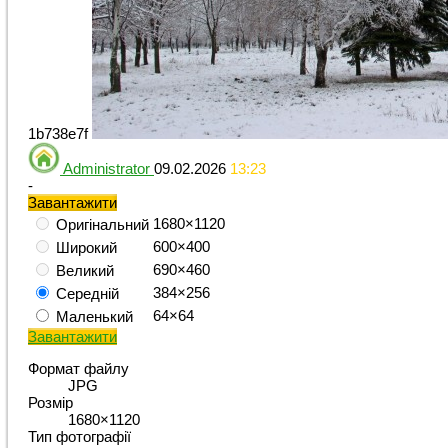
1b738e7f
Administrator
09.02.2026
13:23
-
Завантажити
1680×1120
Оригінальний
600×400
Широкий
690×460
Великий
384×256
Середній
64×64
Маленький
Завантажити
Формат файлу
JPG
Розмір
1680×1120
Тип фотографії