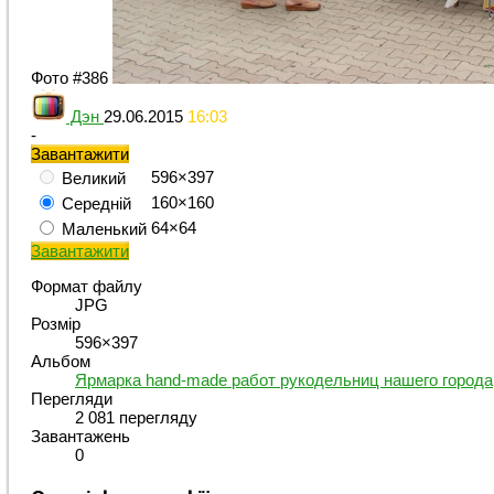
Фото #386
Дэн
29.06.2015
16:03
-
Завантажити
596×397
Великий
160×160
Середній
64×64
Маленький
Завантажити
Формат файлу
JPG
Розмір
596×397
Альбом
Ярмарка hand-made работ рукодельниц нашего города
Перегляди
2 081 перегляду
Завантажень
0