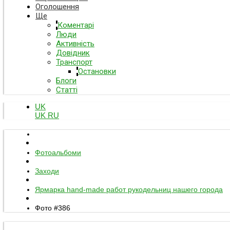
Оголошення
Ще
Коментарі
Люди
Активність
Довідник
Транспорт
Остановки
Блоги
Статті
UK
UK
RU
Фотоальбоми
Заходи
Ярмарка hand-made работ рукодельниц нашего города
Фото #386