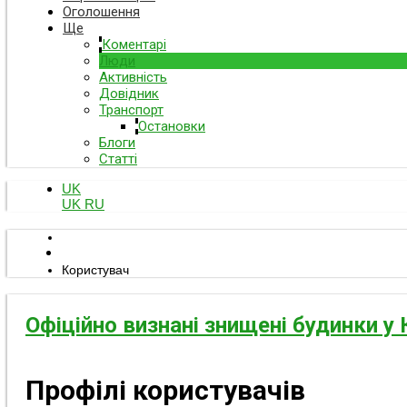
Оголошення
Ще
Коментарі
Люди
Активність
Довідник
Транспорт
Остановки
Блоги
Статті
UK
UK
RU
Користувач
Офіційно визнані знищені будинки у 
Профілі користувачів