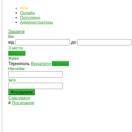
Нові
Онлайн
Популярні
Администраторы
Закрити
Вік
від
до
З міста
Вибрати
Живе
Тернополь
Видалити
Вибрати
Нікнейм
Ім'я
Фільтрувати
Скасувати
#
Посилання