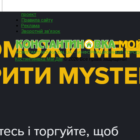
проект
Правила сайту
Реклама
Зворотній зв'язок
Костянтинівка Мій Дім
© 2026 Все права защищены!