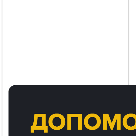
Ситуація навколо Костянтинівки: ворог
просочується в Довгій Балці та атакує місто
дронами «Молнія-2»