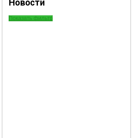
Новости
Показать фильтр
В Константиновской общине
обнародовали перечень
разрушенных