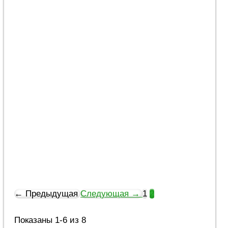
боеприпасами (ВИДЕО)
Константиновка. Война и жизнь во время
агрессии
Война
Российские оккупанты атаковали жилые
кварталы Константиновки запрещенными
фосфорными боеприпасами. Военное
преступление зафиксировал оператор
БПЛА «Аврора» из бригады патрульной
полиции «Хищник». Белый фосфор
вызывает страшные пожары и смертелен
для людей
03.06.2026
11:30
0
← Предыдущая
Следующая →
1
2
Показаны 1-6 из 8