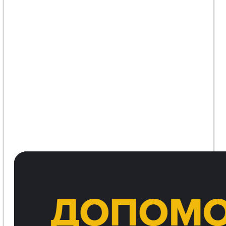
Ситуация вокруг Константиновки: враг
проникает в Длинную Балку и атакует город
дронами «Молния-2»