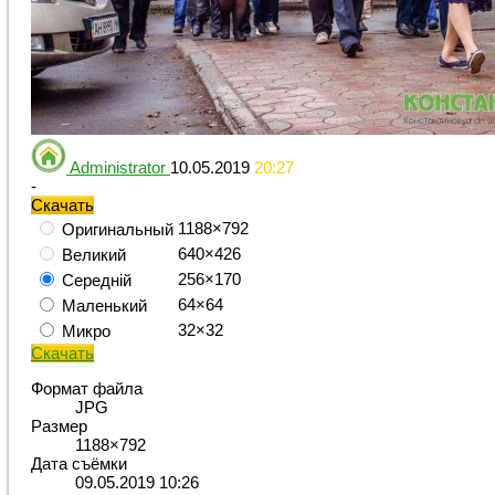
Administrator
10.05.2019
20:27
-
Скачать
1188×792
Оригинальный
640×426
Великий
256×170
Середній
64×64
Маленький
32×32
Микро
Скачать
Формат файла
JPG
Размер
1188×792
Дата съёмки
09.05.2019
10:26