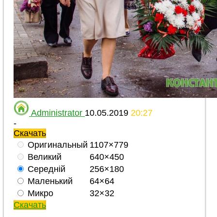
Administrator
10.05.2019
20:27
-
Скачать
Оригинальный
1107×779
Великий
640×450
Середній
256×180
Маленький
64×64
Микро
32×32
Скачать