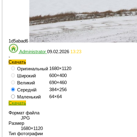
1d5abad6
Administrator
09.02.2026
13:23
-
Скачать
1680×1120
Оригинальный
600×400
Широкий
690×460
Великий
384×256
Середній
64×64
Маленький
Скачать
Формат файла
JPG
Размер
1680×1120
Тип фотографии