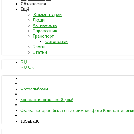
Объявления
Ещё
Комментарии
Люди
Активность
Справочник
Транспорт
Остановки
Блоги
Статьи
RU
RU
UK
Фотоальбомы
Константиновка - мой дом!
Сказка, которая была явью: зимние фото Константиновк
1d5abad6