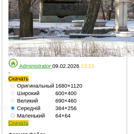
Administrator
09.02.2026
13:23
-
Скачать
Оригинальный
1680×1120
Широкий
600×400
Великий
690×460
Середній
384×256
Маленький
64×64
Скачать