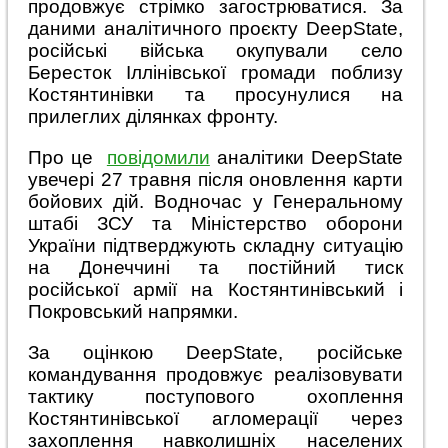
продовжує стрімко загострюватися. За
даними аналітичного проєкту DeepState,
російські війська окупували село
Бересток Іллінівської громади поблизу
Костянтинівки та просунулися на
прилеглих ділянках фронту.
Про це
повідомили
аналітики DeepState
увечері 27 травня після оновлення карти
бойових дій. Водночас у Генеральному
штабі ЗСУ та Міністерство оборони
України підтверджують складну ситуацію
на Донеччині та постійний тиск
російської армії на Костянтинівський і
Покровський напрямки.
За оцінкою DeepState, російське
командування продовжує реалізовувати
тактику поступового охоплення
Костянтинівської агломерації через
захоплення навколишніх населених