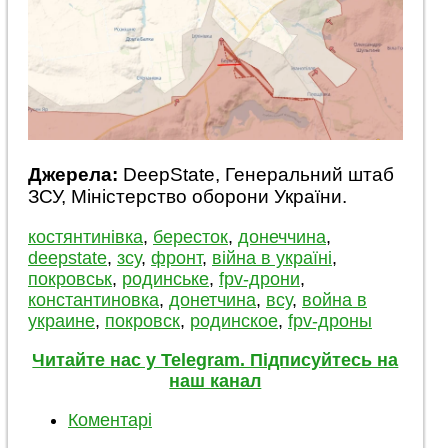
Джерела:
DeepState, Генеральний штаб
ЗСУ, Міністерство оборони України.
костянтинівка
,
бересток
,
донеччина
,
deepstate
,
зсу
,
фронт
,
війна в україні
,
покровськ
,
родинське
,
fpv-дрони
,
константиновка
,
донетчина
,
всу
,
война в
украине
,
покровск
,
родинское
,
fpv-дроны
Читайте нас у Telegram. Підписуйтесь на
наш канал
Коментарі