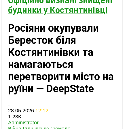
Офіційно визнані знищені
будинки у Костянтинівці
Росіяни окупували
Бересток біля
Костянтинівки та
намагаються
перетворити місто на
руїни — DeepState
-
28.05.2026
12:12
1.23K
Administrator
Війна
Іллінівська громада