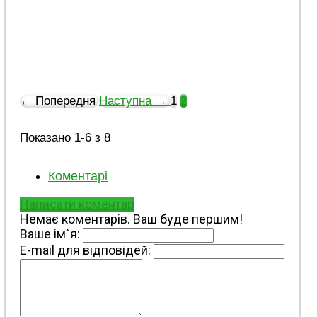
FPV-дронами та авіацією. Найважчі бої
тривають у районах Червоного Містечка, 7
Вітрів, Сонячного та Південного.
11.05.2026
16:40
0
← Попередня
Наступна →
1
2
Показано 1-6 з 8
Коментарі
Написати коментар
Немає коментарів. Ваш буде першим!
Ваше ім`я:
E-mail для відповідей: