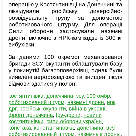
операцію у Костянтинівці на Донеччині та
ліквідували російську диверсійно-
розвідувальну групу за допомогою
роботизованого штурму. Для операції
Сили оборони застосували наземні
дрони, включно з НРК-камікадзе із 300 кг
вибухівки.
За даними 100 окремої механізованої
бригади ЗСУ, окупанти облаштували базу
у покинутій багатоповерхівці, однак були
виявлені аеророзвідкою та знищені після
відмови здатися у полон.
костянтинівка
,
донеччина
,
зсу
,
100 омбр
,
роботизований штурм
,
наземні дрони
,
нрк
,
дрг
,
російські окупанти
,
війна в україні
,
фронт донеччина
,
fpv-дрони
,
новини
костянтинівки
,
сили оборони україни
,
констаха
,
константиновка
,
донетчина
,
всу
,
роботизированный штурм
,
наземные дроны
,