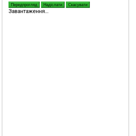
Передпрогляд
Надіслати
Скасувати
Завантаження...