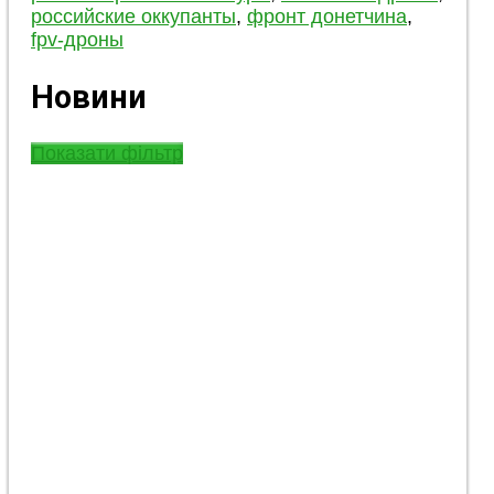
российские оккупанты
,
фронт донетчина
,
fpv-дроны
Новини
Показати фільтр
Костянтинівка під ударами